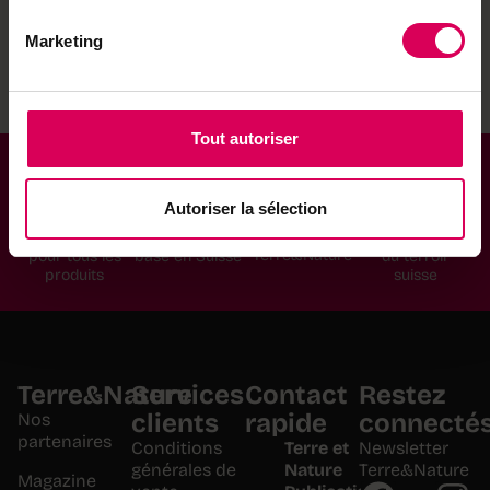
produits
Partenaires
Marketing
Tout autoriser
Autoriser la sélection
Paiement
Service
Sélections
Produits
sécurisé
client
locaux
par
Terre&Nature
pour tous les
basé en Suisse
du terroir
produits
suisse
Terre&Nature
Services
Contact
Restez
clients
rapide
connecté
Nos
partenaires
Conditions
Terre et
Newsletter
générales de
Nature
Terre&Nature
Magazine