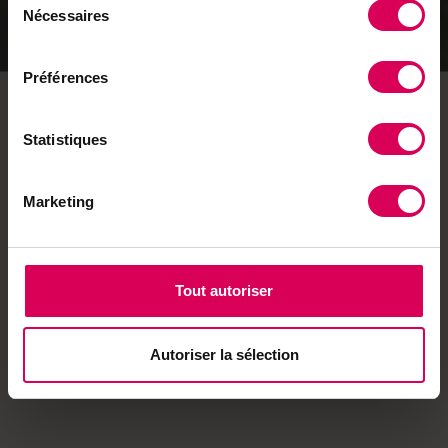
Nécessaires
du
consentement
Préférences
Statistiques
Catégories de
Marques &
produits
Partenaires
Marketing
Baume Anti-Stress à la
Camomille – 20g
Tout autoriser
Baume apaisant 100% naturel à la
camomille bio
CHF
17.00
Autoriser la sélection