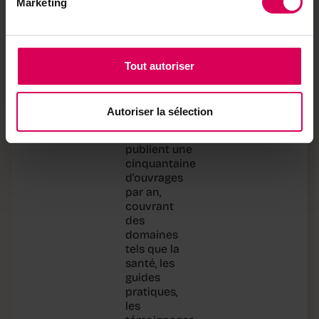
Marketing
Rue de
Fondées en
Bourg 29
1971 à
1003,
Lausanne
Lausanne,
Vaud
les Éditions
Favre sont
Tout autoriser
une maison
Google
d’édition
Maps
affiliée au
Autoriser la sélection
groupe
Libella. Elles
publient une
cinquantaine
d’ouvrages
par an,
couvrant
des
domaines
tels que la
santé, les
guides
pratiques,
les