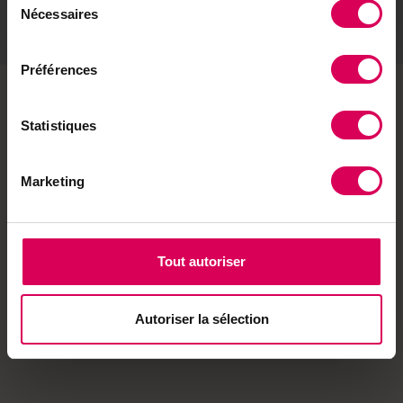
Nécessaires
du
consentement
Préférences
Statistiques
Catégories de
Marques &
produits
Partenaires
Marketing
12 huiles essentielles pour
mon chien
Tout autoriser
12 huiles essentielles pour prendre soin de
son chien
CHF
13.00
Autoriser la sélection