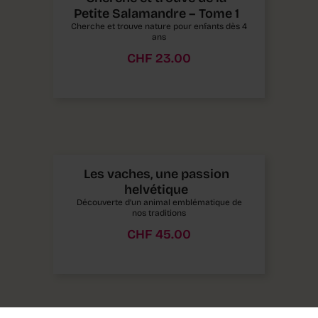
Petite Salamandre – Tome 1
Cherche et trouve nature pour enfants dès 4
ans
CHF
23.00
Les vaches, une passion
helvétique
Découverte d’un animal emblématique de
nos traditions
CHF
45.00