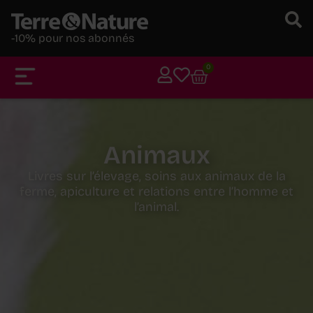
-10% pour nos abonnés
0
Animaux
Livres sur l’élevage, soins aux animaux de la
ferme, apiculture et relations entre l’homme et
l’animal.