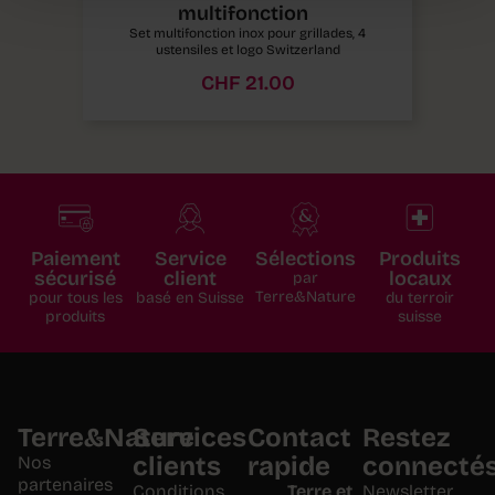
multifonction
Set multifonction inox pour grillades, 4
ustensiles et logo Switzerland
CHF
21.00
Paiement
Service
Sélections
Produits
sécurisé
client
locaux
par
Terre&Nature
pour tous les
basé en Suisse
du terroir
produits
suisse
Terre&Nature
Services
Contact
Restez
clients
rapide
connecté
Nos
partenaires
Conditions
Terre et
Newsletter