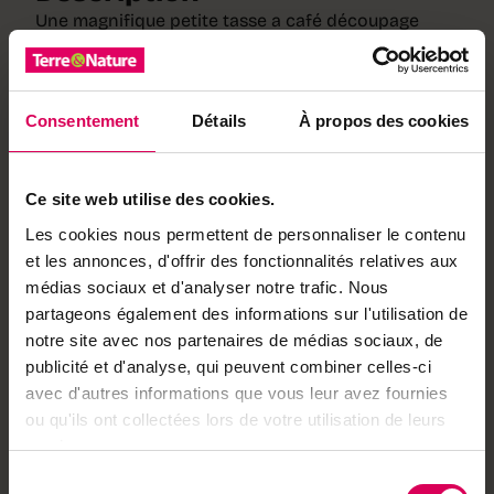
Une magnifique petite tasse a café découpage
Poya pour compléter votre collection
traditionnelle Suisse !
Matière
Porcelaine
Dimensions
7 x 6 cm
Consentement
Détails
À propos des cookies
Partenaire
Cotfer
Notre partenaire
Ce site web utilise des cookies.
Cotfer
Les cookies nous permettent de personnaliser le contenu
Cotfer crée des souvenirs
et les annonces, d'offrir des fonctionnalités relatives aux
authentiques genevois
médias sociaux et d'analyser notre trafic. Nous
depuis 1923, inspirés de la
richesse culturelle
partageons également des informations sur l'utilisation de
helvétique.
notre site avec nos partenaires de médias sociaux, de
Découvrir ses
publicité et d'analyse, qui peuvent combiner celles-ci
produits
avec d'autres informations que vous leur avez fournies
ou qu'ils ont collectées lors de votre utilisation de leurs
Vous pourriez aussi aimer
services.
Sélection