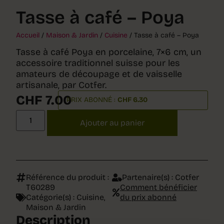
Tasse à café – Poya
Accueil
/
Maison & Jardin
/
Cuisine
/ Tasse à café – Poya
Tasse à café Poya en porcelaine, 7×6 cm, un
accessoire traditionnel suisse pour les
amateurs de découpage et de vaisselle
artisanale, par Cotfer.
CHF
7.00
PRIX ABONNÉ :
CHF
6.30
Ajouter au panier
Référence du produit :
Partenaire(s) :
Cotfer
T60289
Comment bénéficier
Catégorie(s) :
Cuisine
,
du prix abonné
Maison & Jardin
Description