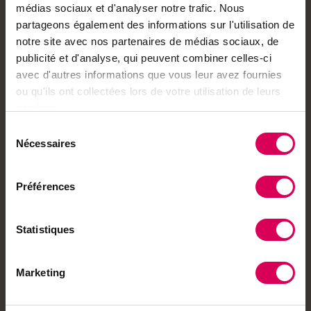
almightytree.ch pour soutenir un projet de
médias sociaux et d'analyser notre trafic. Nous
reboisement dans les Préalpes.
partageons également des informations sur l'utilisation de
Contenance :
1,5 dl
notre site avec nos partenaires de médias sociaux, de
Partenaire :
SALPS
publicité et d'analyse, qui peuvent combiner celles-ci
Notre partenaire
avec d'autres informations que vous leur avez fournies
ou qu'ils ont collectées lors de votre utilisation de leurs
Salps
services.
Salps de Châtonnaye crée
Sélection
des vêtements alpins
Nécessaires
du
écoresponsables et
soutient la protection de la
consentement
nature.
Préférences
Découvrir ses
produits
Statistiques
Vous pourriez aussi aimer
Marketing
Spatule – Poya
Spatule découpages aux motifs de Poya