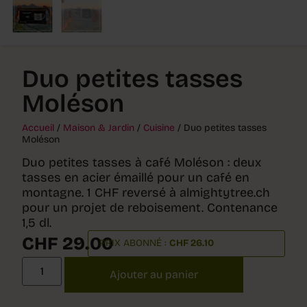
Duo petites tasses
Moléson
Accueil
/
Maison & Jardin
/
Cuisine
/ Duo petites tasses
Moléson
Duo petites tasses à café Moléson : deux
tasses en acier émaillé pour un café en
montagne. 1 CHF reversé à almightytree.ch
pour un projet de reboisement. Contenance
1,5 dl.
CHF
29.00
PRIX ABONNÉ :
CHF
26.10
Ajouter au panier