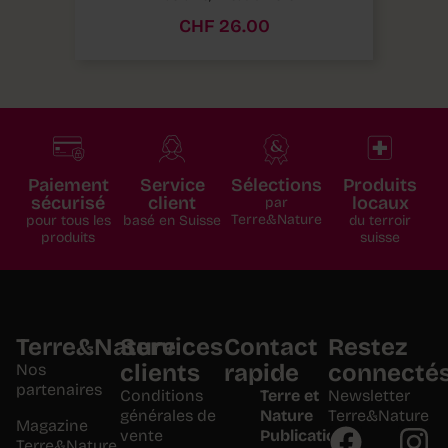
CHF
26.00
Paiement
Service
Sélections
Produits
sécurisé
client
locaux
par
Terre&Nature
pour tous les
basé en Suisse
du terroir
produits
suisse
Terre&Nature
Services
Contact
Restez
clients
rapide
connecté
Nos
partenaires
Conditions
Terre et
Newsletter
générales de
Nature
Terre&Nature
Magazine
vente
Publications
Terre&Nature