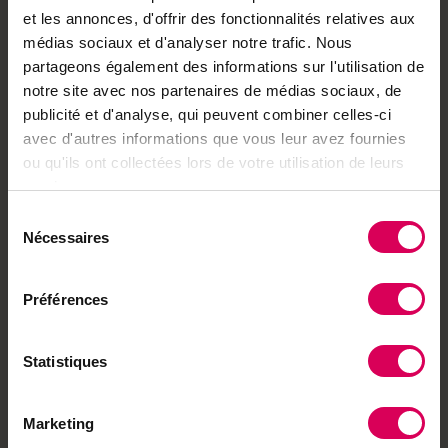
et les annonces, d'offrir des fonctionnalités relatives aux
vigilance. Ils sont une source d’inspiration pour la
médecine classique désireuse d’apporter une
médias sociaux et d'analyser notre trafic. Nous
meilleure réponse à notre anxiété.
partageons également des informations sur l'utilisation de
Dimensions
20.5 x 14 cm
notre site avec nos partenaires de médias sociaux, de
Pages
304
publicité et d'analyse, qui peuvent combiner celles-ci
Partenaire
Editions Noir sur Blanc
avec d'autres informations que vous leur avez fournies
Notre partenaire
ou qu'ils ont collectées lors de votre utilisation de leurs
services.
Editions Noir
Sélection
sur Blanc
Nécessaires
du
Noir sur Blanc de
consentement
Montricher crée des
passerelles entre les
Préférences
cultures d’Europe de l’Est
et de l’Ouest depuis 1987.
Découvrir ses
Statistiques
produits
Vous pourriez aussi aimer
Marketing