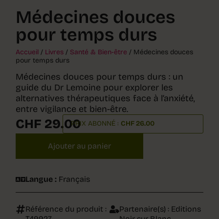
Médecines douces
pour temps durs
Accueil
/
Livres
/
Santé & Bien-être
/ Médecines douces
pour temps durs
Médecines douces pour temps durs : un
guide du Dr Lemoine pour explorer les
alternatives thérapeutiques face à l’anxiété,
entre vigilance et bien-être.
CHF
29.00
PRIX ABONNÉ :
CHF
26.00
Ajouter au panier
Langue :
Français
Référence du produit :
Partenaire(s) :
Editions
T49927
Noir sur Blanc