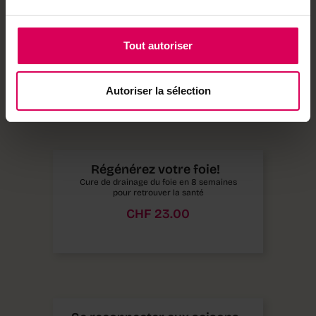
La communication animale
intuitive
Tout autoriser
Communiquer avec les animaux : une leçon
de vie
CHF
14.00
Autoriser la sélection
Régénérez votre foie!
Cure de drainage du foie en 8 semaines
pour retrouver la santé
CHF
23.00