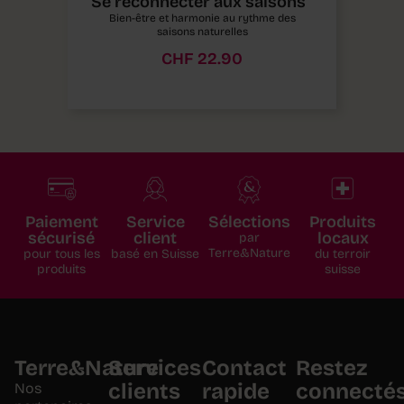
Se reconnecter aux saisons
Bien-être et harmonie au rythme des
saisons naturelles
CHF
22.90
Paiement
Service
Sélections
Produits
sécurisé
client
locaux
par
Terre&Nature
pour tous les
basé en Suisse
du terroir
produits
suisse
Terre&Nature
Services
Contact
Restez
clients
rapide
connecté
Nos