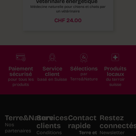
vétérinaire énergétique
Médecine naturelle pour chiens et chats par
un vétérinaire
CHF
24.00
Paiement
Service
Sélections
Produits
sécurisé
client
locaux
par
Terre&Nature
pour tous les
basé en Suisse
du terroir
produits
suisse
Terre&Nature
Services
Contact
Restez
clients
rapide
connecté
Nos
partenaires
Conditions
Terre et
Newsletter