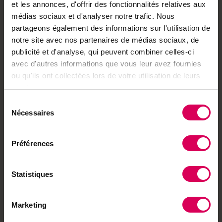
et les annonces, d'offrir des fonctionnalités relatives aux
Chevaux Sauvages est un magnifique ouvrage,
aussi esthétique que documenté, qui saura combler
médias sociaux et d'analyser notre trafic. Nous
tous les passionnés de chevaux.
partageons également des informations sur l'utilisation de
Dimensions
23 x 21 cm
notre site avec nos partenaires de médias sociaux, de
Pages
176
publicité et d'analyse, qui peuvent combiner celles-ci
Partenaire
Dargaud
avec d'autres informations que vous leur avez fournies
Notre partenaire
ou qu'ils ont collectées lors de votre utilisation de leurs
services.
Dargaud
Sélection
Dargaud Suisse distribue
Nécessaires
du
BD, mangas et littérature
consentement
jeunesse depuis Moudon
pour le groupe Média-
Préférences
Participations.
Découvrir ses
produits
Statistiques
Vous pourriez aussi aimer
Marketing