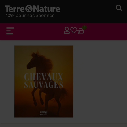
-10% pour nos abonnés
0