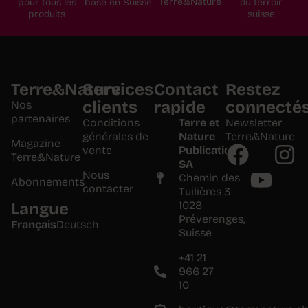
Terre&Nature
pour tous les
basé en Suisse
du terroir
produits
suisse
Terre&Nature
Services
Contact
Restez
clients
rapide
connecté
Nos
partenaires
Conditions
Terre et
Newsletter
générales de
Nature
Terre&Nature
Magazine
vente
Publications
Terre&Nature
SA
Nous
Chemin des
Abonnements
contacter
Tuilières 3
1028
Langue
Préverenges,
Français
Deutsch
Suisse
+41 21
966 27
10