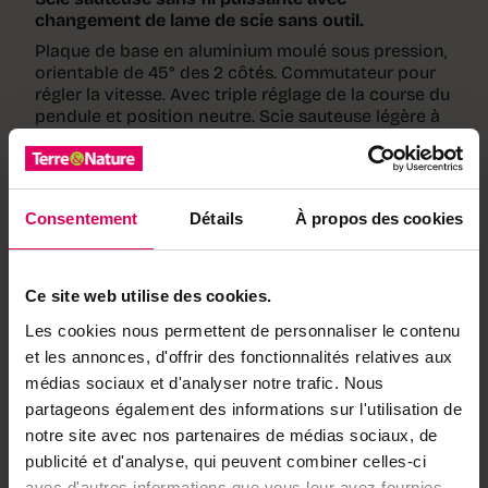
changement de lame de scie sans outil.
Plaque de base en aluminium moulé sous pression,
orientable de 45° des 2 côtés. Commutateur pour
régler la vitesse. Avec triple réglage de la course du
pendule et position neutre. Scie sauteuse légère à
faible bruit et à faible vibration. Avec double LED
lumineuse.
Livraison :
machine seule, sans accu, sans
chargeur. Avec assortiment de 3 lames.
Consentement
Détails
À propos des cookies
N°DJV185Z
Partenaire :
Makita
Notre partenaire
Ce site web utilise des cookies.
Les cookies nous permettent de personnaliser le contenu
Makita
et les annonces, d'offrir des fonctionnalités relatives aux
Makita propose des outils
médias sociaux et d'analyser notre trafic. Nous
électroportatifs sans fil
partageons également des informations sur l'utilisation de
performants pour
professionnels du
notre site avec nos partenaires de médias sociaux, de
bâtiment et jardinage.
publicité et d'analyse, qui peuvent combiner celles-ci
Découvrir ses
avec d'autres informations que vous leur avez fournies