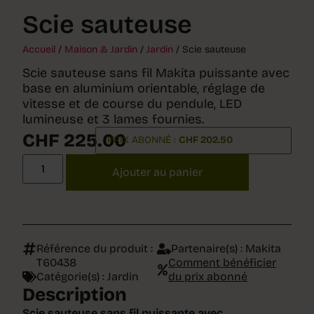
Scie sauteuse
Accueil
/
Maison & Jardin
/
Jardin
/ Scie sauteuse
Scie sauteuse sans fil Makita puissante avec
base en aluminium orientable, réglage de
vitesse et de course du pendule, LED
lumineuse et 3 lames fournies.
CHF
225.00
PRIX ABONNÉ :
CHF
202.50
Ajouter au panier
Référence du produit :
Partenaire(s) :
Makita
T60438
Comment bénéficier
Catégorie(s) :
Jardin
du prix abonné
Description
Scie sauteuse sans fil puissante avec