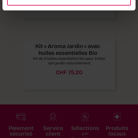
CHF
34.00
Kit « Aroma Jardin » avec
huiles essentielles Bio
Kit de 4 huiles essentielles Bio pour traiter
son jardin naturellement
CHF
75.20
Paiement
Service
Sélections
Produits
sécurisé
client
locaux
par