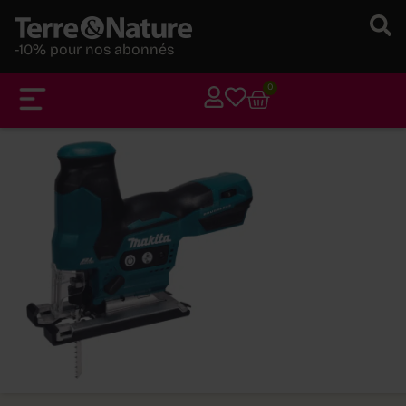
-10% pour nos abonnés
0