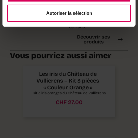
Le Château de Vullierens
cultive plus de 400
Autoriser la sélection
variétés d’iris sur 2
hectares dans le canton
de Vaud.
Découvrir ses
produits
Vous pourriez aussi aimer
Les iris du Château de
Vullierens – Kit 3 pièces
« Couleur Orange »
Kit 3 iris oranges du Château de Vullierens
CHF
27.00