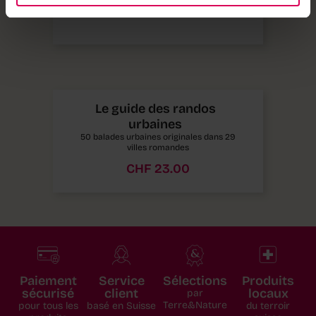
CHF
23.00
Le guide des randos
urbaines
50 balades urbaines originales dans 29
villes romandes
CHF
23.00
Paiement
Service
Sélections
Produits
sécurisé
client
locaux
par
Terre&Nature
pour tous les
basé en Suisse
du terroir