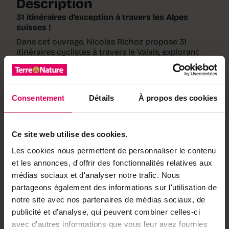
Description
31 itinéraires d’exception à travers les Alpes
suisses !
Dans cet ouvrage, Nicolas Richoz propose 31
itinéraires cyclistes à travers le Valais, explorant
cols, barrages et glaciers.
Accompagné de récits
d’aventure, de photographies et de cartes
détaillées, ce livre est une invitation à découvrir les
paysages alpins, que vous soyez sportif ou
Consentement
Détails
À propos des cookies
amateur de belles images.
Dimensions :
25×30 cm
Pages :
464
Ce site web utilise des cookies.
Partenaire :
Editions Cabédita-Slatkine
Les cookies nous permettent de personnaliser le contenu
Notre partenaire
et les annonces, d'offrir des fonctionnalités relatives aux
médias sociaux et d'analyser notre trafic. Nous
Editions
partageons également des informations sur l'utilisation de
Cabédita-
notre site avec nos partenaires de médias sociaux, de
Slatkine
publicité et d'analyse, qui peuvent combiner celles-ci
Cabédita-Slatkine publie
avec d'autres informations que vous leur avez fournies
des ouvrages sur le