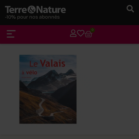
-10% pour nos abonnés
0