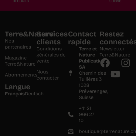
produits
suisse
Terre&Nature
Services
Contact
Restez
clients
rapide
connecté
Nos
partenaires
Conditions
Terre et
Newsletter
générales de
Nature
Terre&Nature
Magazine
vente
Publications
Terre&Nature
SA
Nous
Chemin des
Abonnements
contacter
Tuilières 3
1028
Langue
Préverenges,
Français
Deutsch
Suisse
+41 21
966 27
10
boutique@terrenature.c