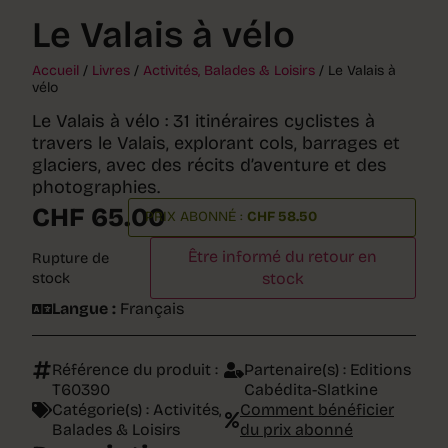
Le Valais à vélo
Accueil
/
Livres
/
Activités, Balades & Loisirs
/ Le Valais à
vélo
Le Valais à vélo : 31 itinéraires cyclistes à
travers le Valais, explorant cols, barrages et
glaciers, avec des récits d’aventure et des
photographies.
CHF
65.00
PRIX ABONNÉ :
CHF
58.50
Être informé du retour en
Rupture de
stock
stock
Langue :
Français
Référence du produit :
Partenaire(s) :
Editions
T60390
Cabédita-Slatkine
Catégorie(s) :
Activités,
Comment bénéficier
Balades & Loisirs
du prix abonné