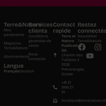
Terre&Nature
Services
Contact
Restez
clients
rapide
connecté
Nos
partenaires
Conditions
Terre et
Newsletter
générales de
Nature
Terre&Nature
Magazine
vente
Publications
Terre&Nature
SA
Nous
Chemin des
Abonnements
contacter
Tuilières 3
1028
Langue
Préverenges,
Français
Deutsch
Suisse
+41 21
966 27
10
boutique@terrenature.c