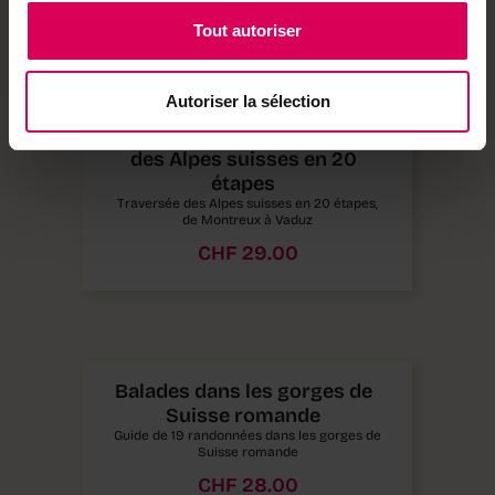
Tout autoriser
Autoriser la sélection
Via Alpina – La traversée
des Alpes suisses en 20
étapes
Traversée des Alpes suisses en 20 étapes,
de Montreux à Vaduz
CHF
29.00
Balades dans les gorges de
Suisse romande
Guide de 19 randonnées dans les gorges de
Suisse romande
CHF
28.00