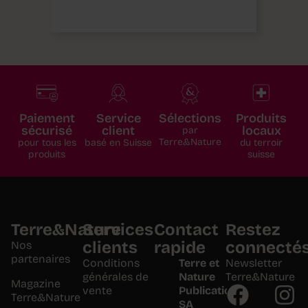
Paiement
Service
Sélections
Produits
sécurisé
client
locaux
par
Terre&Nature
pour tous les
basé en Suisse
du terroir
produits
suisse
Terre&Nature
Services
Contact
Restez
clients
rapide
connecté
Nos
partenaires
Conditions
Terre et
Newsletter
générales de
Nature
Terre&Nature
Magazine
vente
Publications
Terre&Nature
SA