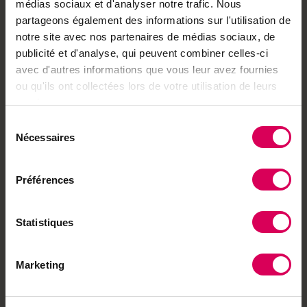
médias sociaux et d'analyser notre trafic. Nous
General Media
partageons également des informations sur l'utilisation de
General Media édite des
notre site avec nos partenaires de médias sociaux, de
guides de randonnées en
Suisse romande avec 50-
publicité et d'analyse, qui peuvent combiner celles-ci
65 itinéraires par volume
avec d'autres informations que vous leur avez fournies
depuis Lausanne.
ou qu'ils ont collectées lors de votre utilisation de leurs
Découvrir ses
services.
produits
Sélection
Nécessaires
du
consentement
Préférences
Vous pourriez aussi aimer
Statistiques
La Suisse zéro dénivelé
33 balades à vélo plates ou en descente en
Suisse
Marketing
CHF
29.00