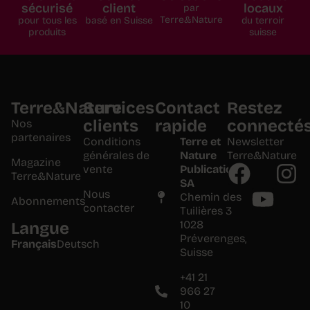
sécurisé
client
locaux
par
Terre&Nature
pour tous les
basé en Suisse
du terroir
produits
suisse
Terre&Nature
Services
Contact
Restez
clients
rapide
connecté
Nos
partenaires
Conditions
Terre et
Newsletter
générales de
Nature
Terre&Nature
Magazine
vente
Publications
Terre&Nature
SA
Nous
Chemin des
Abonnements
contacter
Tuilières 3
1028
Langue
Préverenges,
Français
Deutsch
Suisse
+41 21
966 27
10