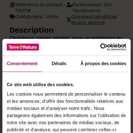
Référence du produit :
Partenaire(s) :
OLF
,
T60718
TerreVivante
Catégorie(s) :
Jardin
Comment bénéficier
du prix abonné
Description
Choisissez, semez, plantez, pour un printemps au
jardin joyeux et fleuri !
Une antisèche pour le jardin d’ornement, avec des
fleurs de printemps faciles à semer, planter et
Consentement
Détails
À propos des cookies
cultiver, qui apporteront toute leur gaieté pour
célébrer en couleurs et en parfums la fin de l’hiver
et attirer de nombreux petits auxiliaires.
Dimensions :
9×17 cm
Ce site web utilise des cookies.
Pages :
56
Les cookies nous permettent de personnaliser le contenu
Partenaire :
OLF – Terre Vivante
et les annonces, d'offrir des fonctionnalités relatives aux
Notre partenaire
médias sociaux et d'analyser notre trafic. Nous
partageons également des informations sur l'utilisation de
OLF
,
notre site avec nos partenaires de médias sociaux, de
TerreVivante
publicité et d'analyse, qui peuvent combiner celles-ci