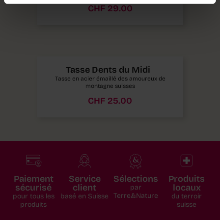
CHF
29.00
Tasse Dents du Midi
Tasse en acier émaillé des amoureux de
montagne suisses
CHF
25.00
Paiement
Service
Sélections
Produits
sécurisé
client
locaux
par
Terre&Nature
pour tous les
basé en Suisse
du terroir
produits
suisse