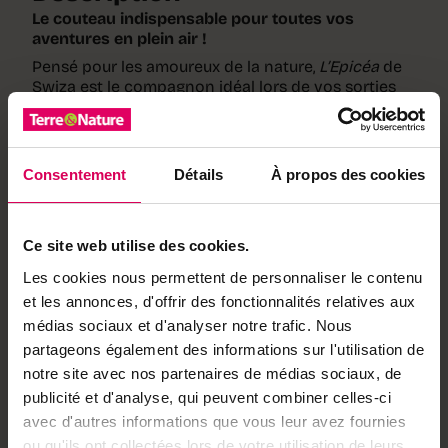
Le couteau indispensable pour toutes vos
aventures en plein air !
Pensé pour les amoureux de la nature,
L’Epicéa
de
Swiza est le compagnon idéal lors de vos sorties
en extérieur. Sa couleur olive se fond parfaitement
dans l’environnement, tandis que ses
fonctionnalités vous assurent sécurité et praticité.
Il est équipé d’un tire-tique, essentiel en cas de
Consentement
Détails
À propos des cookies
piqûres, d’une scie à bois pour les petits travaux en
forêt, et d’un anneau pour l’attacher facilement à
votre ceinture ou votre sac.
Ce site web utilise des cookies.
Dimensions :
95 mm
Les cookies nous permettent de personnaliser le contenu
Matière :
Plastique
et les annonces, d'offrir des fonctionnalités relatives aux
Couleur :
Olive
Partenaire :
Swiza
médias sociaux et d'analyser notre trafic. Nous
partageons également des informations sur l'utilisation de
Notre partenaire
notre site avec nos partenaires de médias sociaux, de
publicité et d'analyse, qui peuvent combiner celles-ci
Swiza
avec d'autres informations que vous leur avez fournies
Swiza fabrique des
couteaux suisses
ou qu'ils ont collectées lors de votre utilisation de leurs