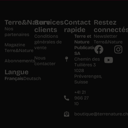
Terre&Nature
Services
Contact
Restez
clients
rapide
connecté
Nos
partenaires
Conditions
Terre et
Newsletter
générales de
Nature
Terre&Nature
Magazine
vente
Publications
Terre&Nature
SA
Nous
Chemin des
Abonnements
contacter
Tuilières 3
1028
Langue
Préverenges,
Français
Deutsch
Suisse
+41 21
966 27
10
boutique@terrenature.c