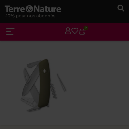
-10% pour nos abonnés
0