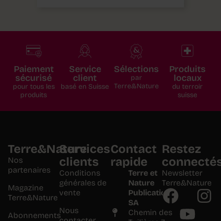
Paiement
Service
Sélections
Produits
sécurisé
client
locaux
par
Terre&Nature
pour tous les
basé en Suisse
du terroir
produits
suisse
Terre&Nature
Services
Contact
Restez
clients
rapide
connecté
Nos
partenaires
Conditions
Terre et
Newsletter
générales de
Nature
Terre&Nature
Magazine
vente
Publications
Terre&Nature
SA
Nous
Chemin des
Abonnements
contacter