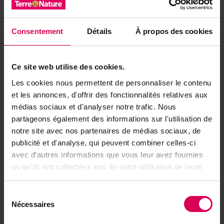
Contenant, bouchon et packaging d’origine
européenne
Précaution d’emploi
Ceci n’est pas une bougie de
Consentement
Détails
À propos des cookies
massage.
Ne pas utiliser comme produit
cosmétique !
Ne laissez jamais une bougie allumée sans
Ce site web utilise des cookies.
surveillance
Éteignez toujours votre bougie lorsque vous
Les cookies nous permettent de personnaliser le contenu
quittez une pièce, même brièvement ou lorsque
et les annonces, d'offrir des fonctionnalités relatives aux
vous allez vous coucher
médias sociaux et d'analyser notre trafic. Nous
Faites brûler les bougies hors de portée des
partageons également des informations sur l'utilisation de
enfants et des animaux
Évitez de mettre des bougies dans un courant d’air
notre site avec nos partenaires de médias sociaux, de
N’allumez jamais de bougies à proximité d’objets
publicité et d'analyse, qui peuvent combiner celles-ci
inflammables
avec d'autres informations que vous leur avez fournies
Ne posez pas de bougie à proximité d’une source
ou qu'ils ont collectées lors de votre utilisation de leurs
de chaleur
services.
Laissez toujours 10 cm entre des bougies allumées
Ventilez bien après utilisation
Sélection
Nécessaires
Composition
Cire de Soja, Stéarine végétal issu de
du
plantations certifié RSPO, parfum
consentement