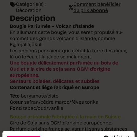
Catégorie(s) :
Comment bénéficier
Décoration
du prix abonné
Description
Bougie Parfumée – Volcan d’Islande
En allumant cette bougie, vous serez propulsé au-
sommet des grands volcans d’Islande, comme
Eyjafjallajökull.
Les anciens pensaient que c’était la terre des dieux,
là où le feu et la glace se mélangent.
Une bougie délicatement parfumée au bois de
Oud et à la cire de soja sans OGM
d’origine
européenne
.
Senteurs boisées, délicates et subtiles
Contenant et liège fabriqué en Europe
Tête
bergamote/ciste
Cœur
safran/cèdre maroc/fèves tonka
Fond
tabac/oud/vanille
Bougie artisanale fabriquée à la main en Suisse.
Cire de Soja sans OGM d’origine européenne.
Parfum d’origine française, garanti sans substances
CMR (cancérigènes, mutagènes et reprotoxiques).