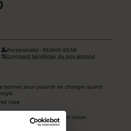
0
Partenaire(s) :
BEANIE-BEAR
Comment bénéficier du prix abonné
re bonnet pour pouvoir en changer quand
style.
et rose
erchangeables, 1 tote-bag en coton