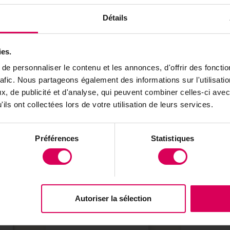
Matière Bonnet
75% acrylique, 15% polyamid
Création
France et Suisse
Détails
Fabrication
En Europe dans une petite entrep
Partenaire
: BEANIE-BEAR
ies.
Notre partenaire
e personnaliser le contenu et les annonces, d'offrir des fonctio
rafic. Nous partageons également des informations sur l'utilisati
BEANIE-B
, de publicité et d'analyse, qui peuvent combiner celles-ci avec
Marque de vête
ils ont collectées lors de votre utilisation de leurs services.
Découvrir ses 
Préférences
Statistiques
Vous pourriez aus
Autoriser la sélection
Bonnet Gris
Peluch
Promo
« Cervin » à
dos –