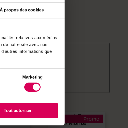
e, 10% laine
À propos des cookies
rise artisanale familiale
nnalités relatives aux médias
on de notre site avec nos
EAR
 d'autres informations que
ments à Yverdon-les-Bains
produits
Marketing
si aimer
Tout autoriser
e sac à
Bonnet Rouge
Promo
 Saint
« Monte