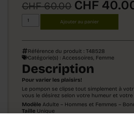
CHF
40.0
CHF
60.00
Ajouter au panier
Référence du produit : T48528
Catégorie(s) :
Accessoires
,
Femme
Description
Pour varier les plaisirs!
Le pompon se clipse tout simplement à vot
vous le désirez selon votre humeur et votre 
Modèle
Adulte – Hommes et Femmes – Bonn
Taille
Unique
Contenu du coffret
1 bonnet, 3 pompons int
Matière
Pompon
En fausse fourrure