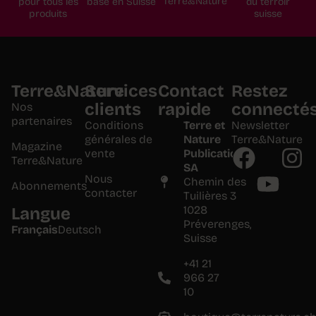
Terre&Nature
pour tous les
basé en Suisse
du terroir
produits
suisse
Terre&Nature
Services
Contact
Restez
clients
rapide
connecté
Nos
partenaires
Conditions
Terre et
Newsletter
générales de
Nature
Terre&Nature
Magazine
vente
Publications
Terre&Nature
SA
Nous
Chemin des
Abonnements
contacter
Tuilières 3
1028
Langue
Préverenges,
Français
Deutsch
Suisse
+41 21
966 27
10