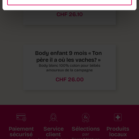
Body blanc 100% coton pour bébés fans de
tracteurs
CHF
26.10
Body enfant 9 mois « Ton
père il a où les vaches? »
Body blanc 100% coton pour bébés
amoureux de la campagne
CHF
26.00
Paiement
Service
Sélections
Produits
sécurisé
client
locaux
par