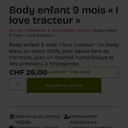
Body enfant 9 mois « I
love tracteur »
Accueil
/
Vêtements & Accessoires
/
Enfant
/ Body enfant
9 mois « I love tracteur »
Body enfant 9 mois ‘I love tracteur’ : un body
blanc en coton 100% pour bébés fans de
tracteurs, avec un imprimé humoristique et
des pressions à l’entrejambe.
CHF
26.00
PRIX ABONNÉ :
CHF
23.40
Ajouter au panier
Référence du produit :
Partenaire(s) :
T43586
KidzStickers
Catégorie(s) :
Enfant
Comment bénéficier