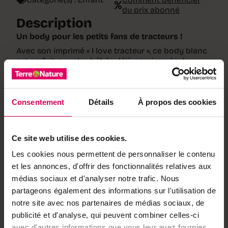
du prix abonné
Description
Un body pour les petits fans de tracteurs !
Avec son imprimé « I love tracteur », ce body blanc
est parfait pour les bébés déjà passionnés de
campagne. Confortable et facile à enfiler, il
accompagnera les tout-petits dans leur quotidien
avec une touche d’humour. Une création originale
signée KidzStickers.
Consentement
Détails
À propos des cookies
Taille :
9 mois
Coloris :
blanc
Matière :
100 % coton
Ce site web utilise des cookies.
Fermeture :
pressions à l’entrejambe
Les cookies nous permettent de personnaliser le contenu
Partenaire :
KidzStickers
et les annonces, d'offrir des fonctionnalités relatives aux
Notre partenaire
médias sociaux et d'analyser notre trafic. Nous
partageons également des informations sur l'utilisation de
KidzStickers
notre site avec nos partenaires de médias sociaux, de
KidzStickers crée des
publicité et d'analyse, qui peuvent combiner celles-ci
vêtements ludiques pour
bébés et enfants avec des
avec d'autres informations que vous leur avez fournies